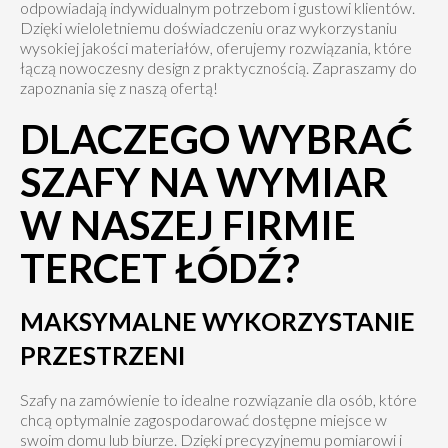
odpowiadają indywidualnym potrzebom i gustowi klientów.
Dzięki wieloletniemu doświadczeniu oraz wykorzystaniu
wysokiej jakości materiałów, oferujemy rozwiązania, które
łączą nowoczesny design z praktycznością. Zapraszamy do
zapoznania się z naszą ofertą!
DLACZEGO WYBRAĆ
SZAFY NA WYMIAR
W NASZEJ FIRMIE
TERCET ŁÓDŹ?
MAKSYMALNE WYKORZYSTANIE
PRZESTRZENI
Szafy na zamówienie to idealne rozwiązanie dla osób, które
chcą optymalnie zagospodarować dostępne miejsce w
swoim domu lub biurze. Dzięki precyzyjnemu pomiarowi i