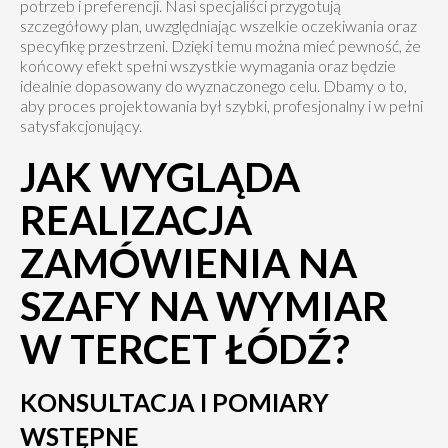
potrzeb i preferencji. Nasi specjaliści przygotują
szczegółowy plan, uwzględniając wszelkie oczekiwania oraz
specyfikę przestrzeni. Dzięki temu można mieć pewność, że
końcowy efekt spełni wszystkie wymagania oraz będzie
idealnie dopasowany do wyznaczonego celu. Dbamy o to,
aby proces projektowania był szybki, profesjonalny i w pełni
satysfakcjonujący.
JAK WYGLĄDA
REALIZACJA
ZAMÓWIENIA NA
SZAFY NA WYMIAR
W TERCET ŁÓDŹ?
KONSULTACJA I POMIARY
WSTĘPNE