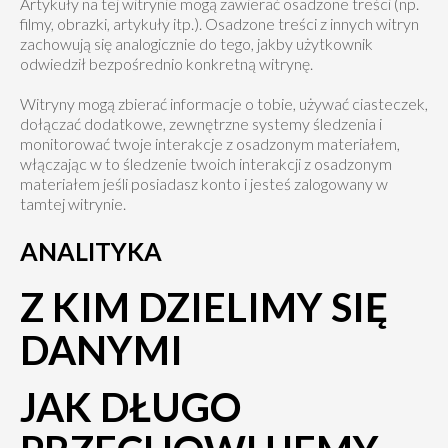
Artykuły na tej witrynie mogą zawierać osadzone treści (np.
filmy, obrazki, artykuły itp.). Osadzone treści z innych witryn
zachowują się analogicznie do tego, jakby użytkownik
odwiedził bezpośrednio konkretną witrynę.
Witryny mogą zbierać informacje o tobie, używać ciasteczek,
dołączać dodatkowe, zewnętrzne systemy śledzenia i
monitorować twoje interakcje z osadzonym materiałem,
włączając w to śledzenie twoich interakcji z osadzonym
materiałem jeśli posiadasz konto i jesteś zalogowany w
tamtej witrynie.
ANALITYKA
Z KIM DZIELIMY SIĘ
DANYMI
JAK DŁUGO