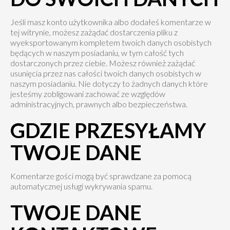
Jeśli masz konto użytkownika albo dodałeś komentarze w
tej witrynie, możesz zażądać dostarczenia pliku z
wyeksportowanym kompletem twoich danych osobistych
będących w naszym posiadaniu, w tym całość tych
dostarczonych przez ciebie. Możesz również zażądać
usunięcia przez nas całości twoich danych osobistych w
naszym posiadaniu. Nie dotyczy to żadnych danych które
jesteśmy zobligowani zachować ze względów
administracyjnych, prawnych albo bezpieczeństwa.
GDZIE PRZESYŁAMY
TWOJE DANE
Komentarze gości mogą być sprawdzane za pomocą
automatycznej usługi wykrywania spamu.
TWOJE DANE