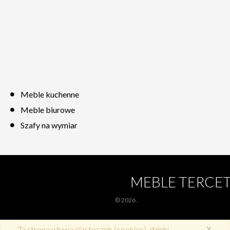
Meble kuchenne
Meble biurowe
Szafy na wymiar
MEBLE TERCE
© 2026
.
×
Ta strona używa ciasteczek (cookies), dzięki