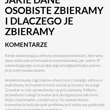
OSOBISTE ZBIERAMY
I DLACZEGO JE
ZBIERAMY
KOMENTARZE
Kiedy odwiedzający witrynę zostawia komentarz, zbieramy
dane widoczne w formularzu komentowania, jak i adres IP
odwiedzającego oraz podpis jego przeglądarki jako pomoc
przy wykrywaniu spamu.
Anonimizowany ciąg znaków utworzony z twojego adresu e-
mail (zwany też hashem) może zostać przesłany do usługi
Gravatar w celu sprawdzenia czy jest używany. Polityka
prywatności usługi Gravatar jest dostępna pod adresem:
https://automattic.com/privacy/. Po zatwierdzeniu
komentarza twój obrazek profilowy jest widoczny publicznie
w kontekście twojego komentarza.