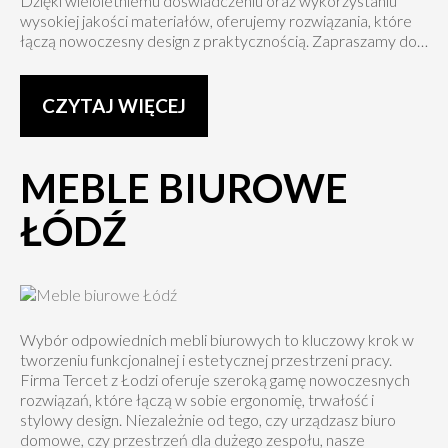
Dzięki wieloletniemu doświadczeniu oraz wykorzystaniu
wysokiej jakości materiałów, oferujemy rozwiązania, które
łączą nowoczesny design z praktycznością. Zapraszamy do…
CZYTAJ WIĘCEJ
MEBLE BIUROWE
ŁÓDŹ
Wybór odpowiednich mebli biurowych to kluczowy krok w
tworzeniu funkcjonalnej i estetycznej przestrzeni pracy.
Firma Tercet z Łodzi oferuje szeroką gamę nowoczesnych
rozwiązań, które łączą w sobie ergonomię, trwałość i
stylowy design. Niezależnie od tego, czy urządzasz biuro
domowe, czy przestrzeń dla dużego zespołu, nasze