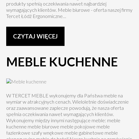
produkty spełnią oczekiwania nawet najbardziej
wymagających klientów. Meble biurowe - oferta naszej firmy
Tercet Łódź Ergonomiczne…
CZYTAJ WIĘCEJ
MEBLE KUCHENNE
W TERCET MEBLE wykonujemy dla Państwa meble na
wymiar w atrakcyjnych cenach. Wieloletnie doświadczenie
oraz zaawansowane zaplecze powodują, że nasza oferta
spełnia oczekiwania nawet wymagających klientów.
Wykonujemy między innymi następujące meble: meble
kuchenne meble biurowe meble pokojowe meble
łazienkowe szafy wnękowe meble gabinetowe meble
ekspozycyjne meble do hoteli Nasze kuchnie na zamówienie