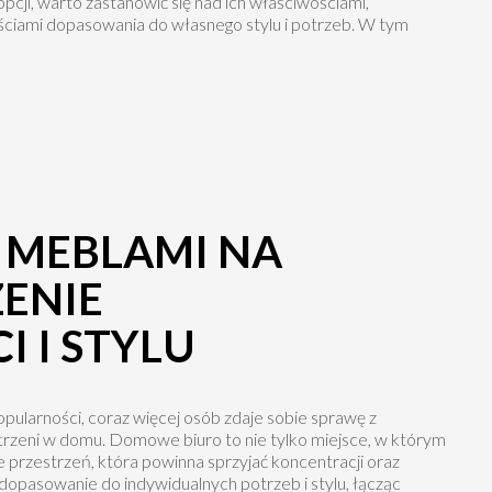
pcji, warto zastanowić się nad ich właściwościami,
ciami dopasowania do własnego stylu i potrzeb. W tym
 MEBLAMI NA
ENIE
 I STYLU
opularności, coraz więcej osób zdaje sobie sprawę z
strzeni w domu. Domowe biuro to nie tylko miejsce, w którym
 przestrzeń, która powinna sprzyjać koncentracji oraz
dopasowanie do indywidualnych potrzeb i stylu, łącząc