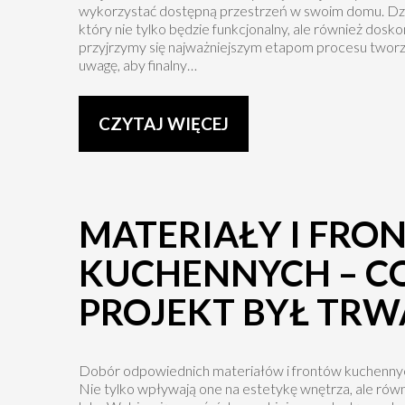
wykorzystać dostępną przestrzeń w swoim domu. Dz
który nie tylko będzie funkcjonalny, ale również dosk
przyjrzymy się najważniejszym etapom procesu tworz
uwagę, aby finalny…
CZYTAJ WIĘCEJ
MATERIAŁY I FRO
KUCHENNYCH – C
PROJEKT BYŁ TRW
Dobór odpowiednich materiałów i frontów kuchennych
Nie tylko wpływają one na estetykę wnętrza, ale równi