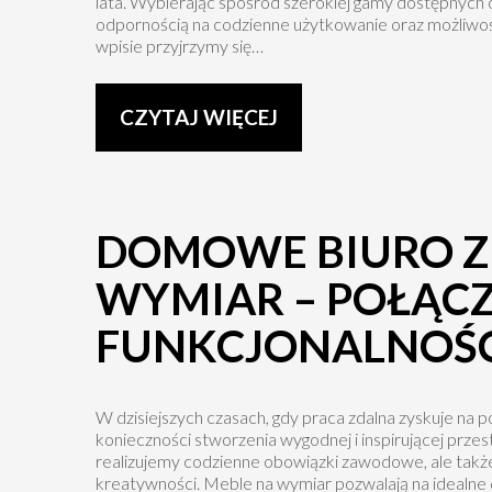
lata. Wybierając spośród szerokiej gamy dostępnych o
odpornością na codzienne użytkowanie oraz możliwoś
wpisie przyjrzymy się…
CZYTAJ WIĘCEJ
DOMOWE BIURO Z
WYMIAR – POŁĄCZ
FUNKCJONALNOŚCI
W dzisiejszych czasach, gdy praca zdalna zyskuje na p
konieczności stworzenia wygodnej i inspirującej prze
realizujemy codzienne obowiązki zawodowe, ale także
kreatywności. Meble na wymiar pozwalają na idealne 