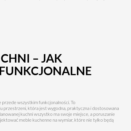
HNI – JAK
 FUNKCJONALNE
le przede wszystkim funkcjonalności. To
 przestrzeni, która jest wygodna, praktyczna i dostosowana
nowanej kuchni wszystko ma swoje miejsce, a poruszanie
projektować meble kuchenne na wymiar, które nie tylko będą