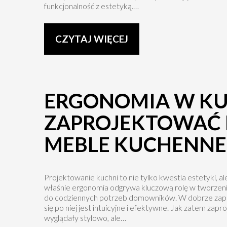
funkcjonalność z estetyką.…
CZYTAJ WIĘCEJ
ERGONOMIA W KUC
ZAPROJEKTOWAĆ
MEBLE KUCHENNE
Projektowanie kuchni to nie tylko kwestia estetyki, a
właśnie ergonomia odgrywa kluczową rolę w tworzeniu
do codziennych potrzeb domowników. W dobrze zapla
się po niej jest intuicyjne i efektywne. Jak zatem za
wyglądały stylowo, ale…