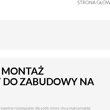
STRONA GŁÓ
I MONTAŻ
 DO ZABUDOWY NA
 świetne rozwiązanie dla osób, które chcą maksymalnie