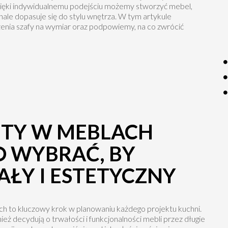
ięki indywidualnemu podejściu możemy stworzyć mebel,
onale dopasuje się do stylu wnętrza. W tym artykule
enia szafy na wymiar oraz podpowiemy, na co zwrócić
NTY W MEBLACH
O WYBRAĆ, BY
AŁY I ESTETYCZNY
 to kluczowy krok w planowaniu każdego projektu kuchni.
eż decydują o trwałości i funkcjonalności mebli przez długie