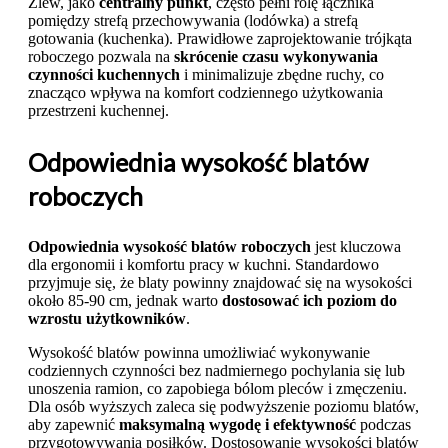
Zlew, jako
centralny punkt
, często pełni rolę łącznika
pomiędzy strefą przechowywania (lodówka) a strefą
gotowania (kuchenka). Prawidłowe zaprojektowanie trójkąta
roboczego pozwala na
skrócenie czasu wykonywania
czynności kuchennych
i minimalizuje zbędne ruchy, co
znacząco wpływa na komfort codziennego użytkowania
przestrzeni kuchennej.
Odpowiednia wysokość blatów
roboczych
Odpowiednia wysokość blatów roboczych
jest kluczowa
dla ergonomii i komfortu pracy w kuchni. Standardowo
przyjmuje się, że blaty powinny znajdować się na wysokości
około 85-90 cm, jednak warto
dostosować ich poziom do
wzrostu użytkowników
.
Wysokość blatów powinna umożliwiać wykonywanie
codziennych czynności bez nadmiernego pochylania się lub
unoszenia ramion, co zapobiega bólom pleców i zmęczeniu.
Dla osób wyższych zaleca się podwyższenie poziomu blatów,
aby zapewnić
maksymalną wygodę i efektywność
podczas
przygotowywania posiłków. Dostosowanie wysokości blatów