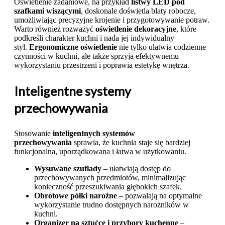
Oświetlenie zadaniowe, na przykład
listwy LED pod
szafkami wiszącymi
, doskonale doświetla blaty robocze,
umożliwiając precyzyjne krojenie i przygotowywanie potraw.
Warto również rozważyć
oświetlenie dekoracyjne
, które
podkreśli charakter kuchni i nada jej indywidualny
styl.
Ergonomiczne oświetlenie
nie tylko ułatwia codzienne
czynności w kuchni, ale także sprzyja efektywnemu
wykorzystaniu przestrzeni i poprawia estetykę wnętrza.
Inteligentne systemy
przechowywania
Stosowanie
inteligentnych systemów
przechowywania
sprawia, że kuchnia staje się bardziej
funkcjonalna, uporządkowana i łatwa w użytkowaniu.
Wysuwane szuflady
– ułatwiają dostęp do
przechowywanych przedmiotów, minimalizując
konieczność przeszukiwania głębokich szafek.
Obrotowe półki narożne
– pozwalają na optymalne
wykorzystanie trudno dostępnych narożników w
kuchni.
Organizer na sztućce i przybory kuchenne
–