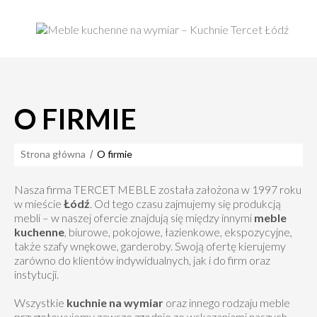
O FIRMIE
Strona główna
O firmie
Nasza firma TERCET MEBLE została założona w 1997 roku
w mieście
Łódź
. Od tego czasu zajmujemy się produkcją
mebli – w naszej ofercie znajdują się między innymi
meble
kuchenne
, biurowe, pokojowe, łazienkowe, ekspozycyjne,
także szafy wnękowe, garderoby. Swoją ofertę kierujemy
zarówno do klientów indywidualnych, jak i do firm oraz
instytucji.
Wszystkie
kuchnie na wymiar
oraz innego rodzaju meble
przygotowujemy zawsze zgodnie ze wskazaniami naszych